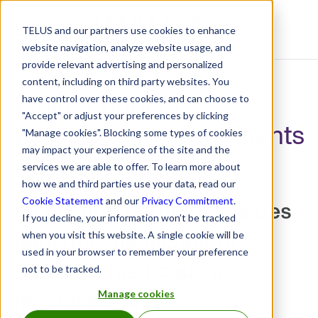
TELUS and our partners use cookies to enhance
Centre de ressources
website navigation, analyze website usage, and
provide relevant advertising and personalized
content, including on third party websites. You
Plaider pour la
have control over these cookies, and can choose to
"Accept" or adjust your preferences by clicking
participation des patients
"Manage cookies". Blocking some types of cookies
may impact your experience of the site and the
services we are able to offer. To learn more about
24 mai 2017
how we and third parties use your data, read our
Cookie Statement
and our
Privacy Commitment
.
La gestion participative des
If you decline, your information won’t be tracked
patients : de meilleurs
when you visit this website. A single cookie will be
used in your browser to remember your preference
résultats médicaux à
not to be tracked.
moindre coût
Manage cookies