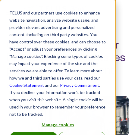
TELUS and our partners use cookies to enhance
Centre de ressources
website navigation, analyze website usage, and
provide relevant advertising and personalized
content, including on third party websites. You
Créatine : gros plan sur
have control over these cookies, and can choose to
"Accept" or adjust your preferences by clicking
l’un des suppléments les
"Manage cookies". Blocking some types of cookies
may impact your experience of the site and the
plus étudiés qui soient
services we are able to offer. To learn more about
how we and third parties use your data, read our
2 juin 2026
Cookie Statement
and our
Privacy Commitment
.
If you decline, your information won’t be tracked
when you visit this website. A single cookie will be
used in your browser to remember your preference
not to be tracked.
Manage cookies