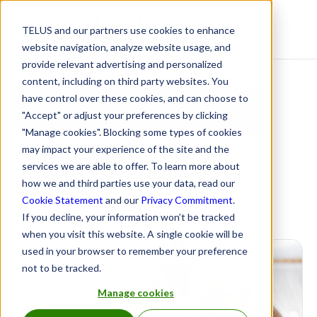
TELUS and our partners use cookies to enhance
Centre de ressources
website navigation, analyze website usage, and
provide relevant advertising and personalized
content, including on third party websites. You
Interopérabilité
have control over these cookies, and can choose to
"Accept" or adjust your preferences by clicking
"Manage cookies". Blocking some types of cookies
Agences de la santé
may impact your experience of the site and the
services we are able to offer. To learn more about
publique
how we and third parties use your data, read our
Cookie Statement
and our
Privacy Commitment
.
If you decline, your information won’t be tracked
when you visit this website. A single cookie will be
used in your browser to remember your preference
not to be tracked.
Manage cookies