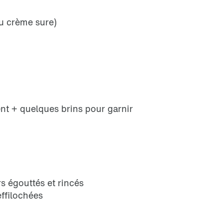
ou crème sure)
nt + quelques brins pour garnir
s égouttés et rincés
effilochées