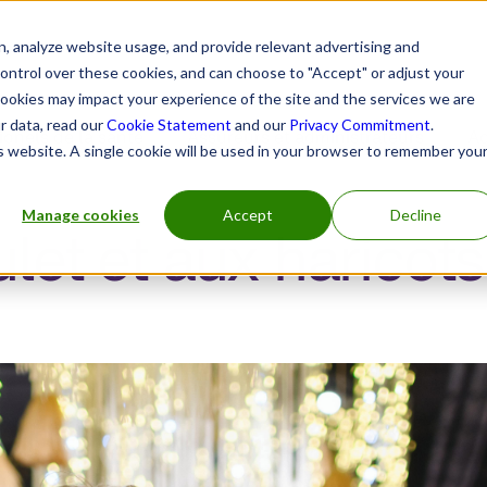
rces
, analyze website usage, and provide relevant advertising and
control over these cookies, and can choose to "Accept" or adjust your
cookies may impact your experience of the site and the services we are
r data, read our
Cookie Statement
and our
Privacy Commitment
.
ionels de la santé
Assureurs et administrateurs
Ag
is website. A single cookie will be used in your browser to remember you
Manage cookies
Accept
Decline
let et aux haricots