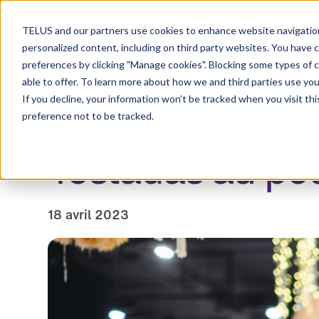
Centre de ressou
TELUS and our partners use cookies to enhance website navigation
personalized content, including on third party websites. You have 
preferences by clicking "Manage cookies". Blocking some types of 
able to offer. To learn more about how we and third parties use you
Employeurs
Individus et familles
Profess
If you decline, your information won’t be tracked when you visit th
preference not to be tracked.
Tostadas au pou
18 avril 2023