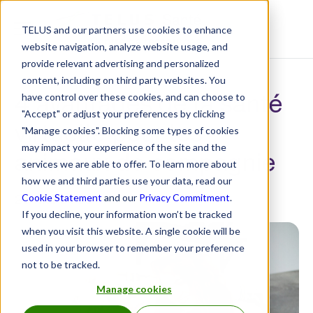
TELUS and our partners use cookies to enhance
Centre de ressources
website navigation, analyze website usage, and
provide relevant advertising and personalized
content, including on third party websites. You
4 avantages de la santé
have control over these cookies, and can choose to
"Accept" or adjust your preferences by clicking
virtuelle pour les
"Manage cookies". Blocking some types of cookies
may impact your experience of the site and the
animaux de compagnie
services we are able to offer. To learn more about
how we and third parties use your data, read our
25 mai 2023
Cookie Statement
and our
Privacy Commitment
.
If you decline, your information won’t be tracked
when you visit this website. A single cookie will be
used in your browser to remember your preference
not to be tracked.
Manage cookies