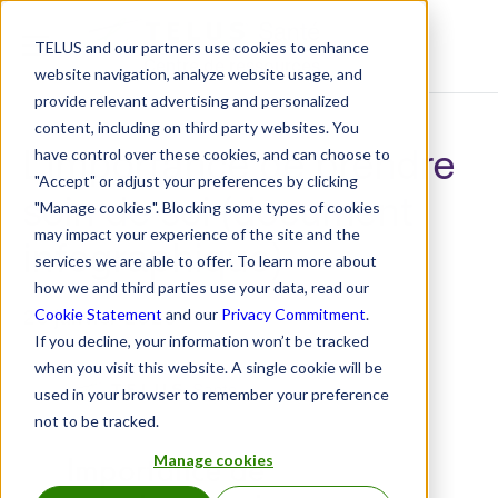
TELUS and our partners use cookies to enhance
Centre de ressources
website navigation, analyze website usage, and
provide relevant advertising and personalized
content, including on third party websites. You
L’importance de prendre
have control over these cookies, and can choose to
"Accept" or adjust your preferences by clicking
soin de soi (document
"Manage cookies". Blocking some types of cookies
may impact your experience of the site and the
infographique)
services we are able to offer. To learn more about
how we and third parties use your data, read our
26 janvier 2026
Cookie Statement
and our
Privacy Commitment
.
If you decline, your information won’t be tracked
when you visit this website. A single cookie will be
used in your browser to remember your preference
not to be tracked.
Manage cookies