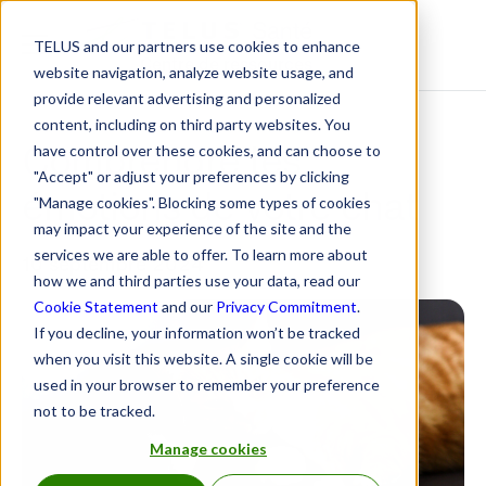
TELUS and our partners use cookies to enhance
Centre de ressources
website navigation, analyze website usage, and
provide relevant advertising and personalized
content, including on third party websites. You
Comprendre les
have control over these cookies, and can choose to
"Accept" or adjust your preferences by clicking
émotions de votre chat
"Manage cookies". Blocking some types of cookies
may impact your experience of the site and the
services we are able to offer. To learn more about
10 septembre 2024
how we and third parties use your data, read our
Cookie Statement
and our
Privacy Commitment
.
If you decline, your information won’t be tracked
when you visit this website. A single cookie will be
used in your browser to remember your preference
not to be tracked.
Manage cookies