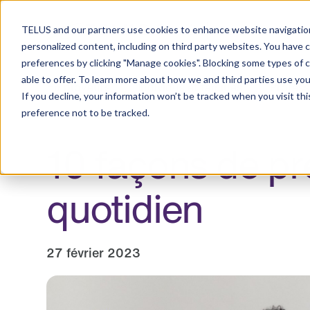
Centre de ressou
TELUS and our partners use cookies to enhance website navigation
personalized content, including on third party websites. You have 
preferences by clicking "Manage cookies". Blocking some types of 
able to offer. To learn more about how we and third parties use you
Employeurs
Individus et familles
Profess
If you decline, your information won’t be tracked when you visit th
preference not to be tracked.
10 façons de pr
quotidien
27 février 2023