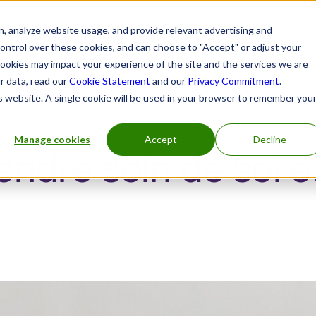
rces
, analyze website usage, and provide relevant advertising and
control over these cookies, and can choose to "Accept" or adjust your
cookies may impact your experience of the site and the services we are
r data, read our
Cookie Statement
and our
Privacy Commitment
.
ionels de la santé
Assureurs et administrateurs
Ag
is website. A single cookie will be used in your browser to remember you
Manage cookies
Accept
Decline
endre soin de soi e