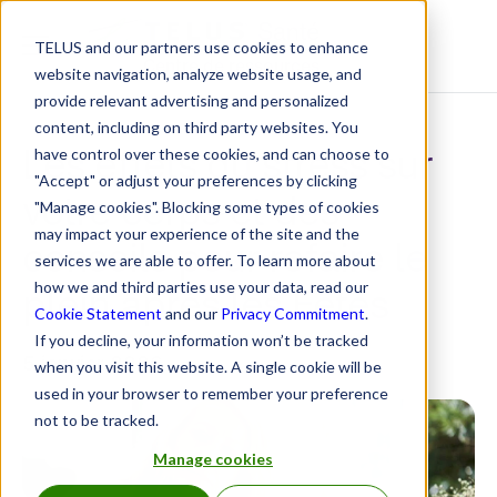
TELUS and our partners use cookies to enhance
Centre de ressources
website navigation, analyze website usage, and
provide relevant advertising and personalized
content, including on third party websites. You
Les effets du stress sur
have control over these cookies, and can choose to
"Accept" or adjust your preferences by clicking
votre corps et des
"Manage cookies". Blocking some types of cookies
may impact your experience of the site and the
conseils pour refaire le
services we are able to offer. To learn more about
plein après les Fêtes
how we and third parties use your data, read our
Cookie Statement
and our
Privacy Commitment
.
If you decline, your information won’t be tracked
5 janvier 2026
when you visit this website. A single cookie will be
used in your browser to remember your preference
not to be tracked.
Manage cookies