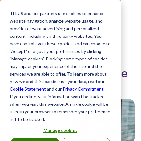
TELUS and our partners use cookies to enhance
Centre de ressources
website navigation, analyze website usage, and
provide relevant advertising and personalized
content, including on third party websites. You
have control over these cookies, and can choose to
Rapport de décembre 2024
"Accept" or adjust your preferences by clicking
"Manage cookies". Blocking some types of cookies
may impact your experience of the site and the
Indice de santé mentale
services we are able to offer. To learn more about
TELUS
how we and third parties use your data, read our
Cookie Statement
and our
Privacy Commitment
.
If you decline, your information won’t be tracked
when you visit this website. A single cookie will be
used in your browser to remember your preference
not to be tracked.
Manage cookies