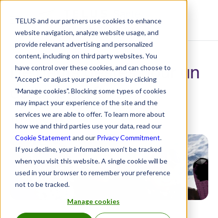
TELUS and our partners use cookies to enhance
Centre de ressources
website navigation, analyze website usage, and
provide relevant advertising and personalized
content, including on third party websites. You
De petits gestes pour un
have control over these cookies, and can choose to
"Accept" or adjust your preferences by clicking
cœur plus fort
"Manage cookies". Blocking some types of cookies
may impact your experience of the site and the
services we are able to offer. To learn more about
11 février 2025
how we and third parties use your data, read our
Cookie Statement
and our
Privacy Commitment
.
If you decline, your information won’t be tracked
when you visit this website. A single cookie will be
used in your browser to remember your preference
not to be tracked.
Manage cookies