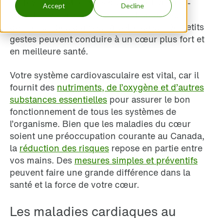
En février, c'est le mois du cœur et la Saint-
Accept
Decline
Valentin. Voilà donc le moment idéal pour
donner un peu d'amour à votre cœur. De petits
gestes peuvent conduire à un cœur plus fort et
en meilleure santé.
Votre système cardiovasculaire est vital, car il
fournit d
es
nutriments, de l’oxygène et d’autres
substances essentielles
pour assurer le bon
fonctionnement de tous les systèmes de
l’organisme. Bien que les maladies du cœur
soient une préoccupation courante au Canada,
la
réduction des risques
repose en partie entre
vos mains. Des
mesures simples et préventifs
peuvent faire une grande différence dans la
santé et la force de votre cœur.
Les maladies cardiaques au