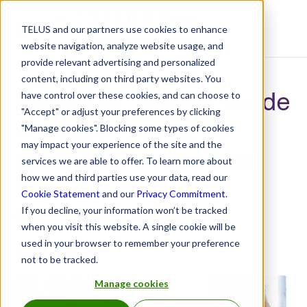
TELUS and our partners use cookies to enhance
Centre de ressources
website navigation, analyze website usage, and
provide relevant advertising and personalized
content, including on third party websites. You
Réévaluer, repartir sur de
have control over these cookies, and can choose to
"Accept" or adjust your preferences by clicking
nouvelles bases, se
"Manage cookies". Blocking some types of cookies
may impact your experience of the site and the
ressourcer : votre plan
services we are able to offer. To learn more about
nutritionnel en trois
how we and third parties use your data, read our
Cookie Statement
and our
Privacy Commitment
.
étapes pour 2026
If you decline, your information won’t be tracked
when you visit this website. A single cookie will be
used in your browser to remember your preference
5 janvier 2026
not to be tracked.
Manage cookies