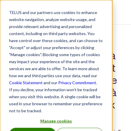
TELUS and our partners use cookies to enhance
Centre de ressources
website navigation, analyze website usage, and
provide relevant advertising and personalized
content, including on third party websites. You
Découvrez la réaction
have control over these cookies, and can choose to
"Accept" or adjust your preferences by clicking
unique de votre corps à
"Manage cookies". Blocking some types of cookies
may impact your experience of the site and the
la nourriture : comment
services we are able to offer. To learn more about
la surveillance continue
how we and third parties use your data, read our
Cookie Statement
and our
Privacy Commitment
.
du glucose peut aider à
If you decline, your information won’t be tracked
when you visit this website. A single cookie will be
faire de meilleurs choix
used in your browser to remember your preference
not to be tracked.
17 novembre 2025
Manage cookies